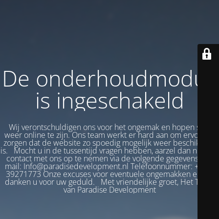
De onderhoudmodus
is ingeschakeld
Wij verontschuldigen ons voor het ongemak en hopen snel
weer online te zijn. Ons team werkt er hard aan om ervoor te
zorgen dat de website zo spoedig mogelijk weer beschikbaar
is. Mocht u in de tussentijd vragen hebben, aarzel dan niet om
contact met ons op te nemen via de volgende gegevens: E-
mail: Info@paradisedevelopment.nl Telefoonnummer: +31 6
39271773 Onze excuses voor eventuele ongemakken en we
danken u voor uw geduld. Met vriendelijke groet, Het Team
van Paradise Development