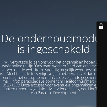
De onderhoudmodus
is ingeschakeld
Wij verontschuldigen ons voor het ongemak en hopen snel
weer online te zijn. Ons team werkt er hard aan om ervoor te
zorgen dat de website zo spoedig mogelijk weer beschikbaar
is. Mocht u in de tussentijd vragen hebben, aarzel dan niet om
contact met ons op te nemen via de volgende gegevens: E-
mail: Info@paradisedevelopment.nl Telefoonnummer: +31 6
39271773 Onze excuses voor eventuele ongemakken en we
danken u voor uw geduld. Met vriendelijke groet, Het Team
van Paradise Development