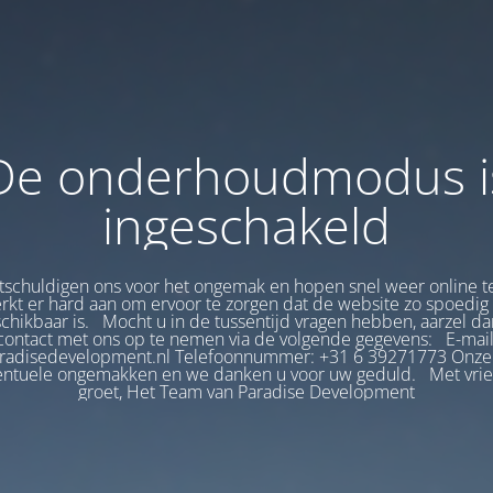
De onderhoudmodus i
ingeschakeld
tschuldigen ons voor het ongemak en hopen snel weer online te
kt er hard aan om ervoor te zorgen dat de website zo spoedig
chikbaar is. Mocht u in de tussentijd vragen hebben, aarzel da
contact met ons op te nemen via de volgende gegevens: E-mail
radisedevelopment.nl Telefoonnummer: +31 6 39271773 Onze
entuele ongemakken en we danken u voor uw geduld. Met vrie
groet, Het Team van Paradise Development