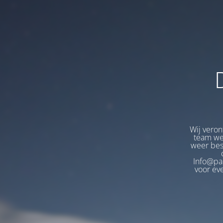
Wij veron
team wer
weer bes
Info@pa
voor ev