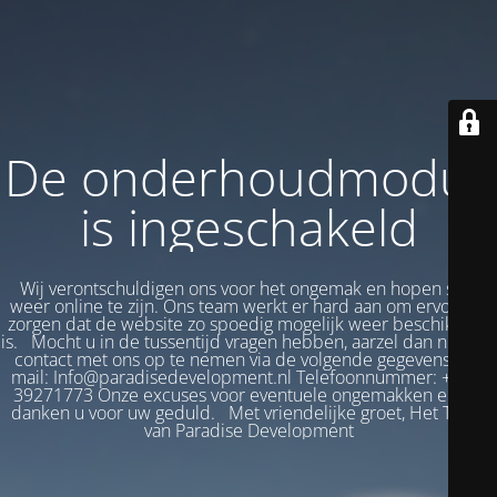
De onderhoudmodus
is ingeschakeld
Wij verontschuldigen ons voor het ongemak en hopen snel
weer online te zijn. Ons team werkt er hard aan om ervoor te
zorgen dat de website zo spoedig mogelijk weer beschikbaar
is. Mocht u in de tussentijd vragen hebben, aarzel dan niet om
contact met ons op te nemen via de volgende gegevens: E-
mail: Info@paradisedevelopment.nl Telefoonnummer: +31 6
39271773 Onze excuses voor eventuele ongemakken en we
danken u voor uw geduld. Met vriendelijke groet, Het Team
van Paradise Development