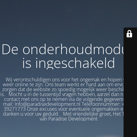
De onderhoudmodus
is ingeschakeld
Wij verontschuldigen ons voor het ongemak en hopen snel
weer online te zijn. Ons team werkt er hard aan om ervoor te
zorgen dat de website zo spoedig mogelijk weer beschikbaar
is. Mocht u in de tussentijd vragen hebben, aarzel dan niet om
contact met ons op te nemen via de volgende gegevens: E-
mail: Info@paradisedevelopment.nl Telefoonnummer: +31 6
39271773 Onze excuses voor eventuele ongemakken en we
danken u voor uw geduld. Met vriendelijke groet, Het Team
van Paradise Development